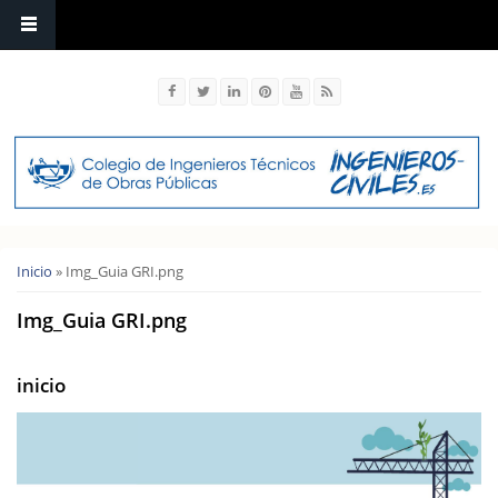
Usted está aquí
Inicio
» Img_Guia GRI.png
Img_Guia GRI.png
inicio