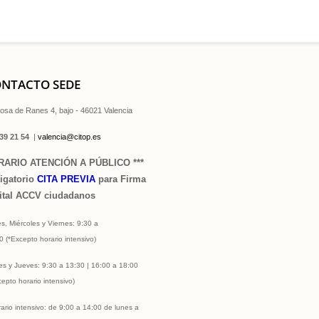
NTACTO SEDE
losa de Ranes 4, bajo - 46021 Valencia
39 21 54
|
valencia@citop.es
RARIO ATENCIÓN A PÚBLICO ***
igatorio
CITA PREVIA
para Firma
ital ACCV ciudadanos
s, Miércoles
y Viernes: 9:30 a
30
(*Excepto horario intensivo)
es y Jueves
: 9:30 a 13:30 | 16:00 a 18:00
cepto horario intensivo)
rario intensivo: de 9:00 a 14:00 de lunes a