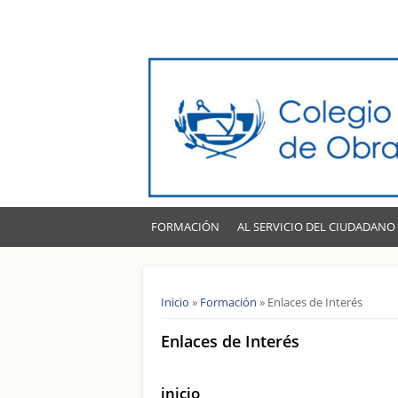
FORMACIÓN
AL SERVICIO DEL CIUDADANO
Usted está aquí
Inicio
»
Formación
» Enlaces de Interés
Enlaces de Interés
inicio