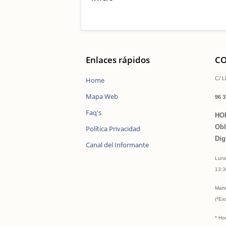
Enlaces rápidos
CO
C/ L
Home
Mapa Web
96 3
Faq's
HO
Obl
Política Privacidad
Dig
Canal del Informante
Lune
13:
Mart
(*Ex
* Ho